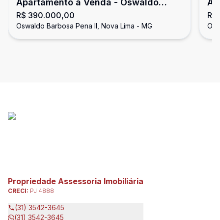
Apartamento à Venda - Oswaldo
Ap
R$ 390.000,00
R$
Barbosa Pena II
Ba
Oswaldo Barbosa Pena II, Nova Lima - MG
Osw
Propriedade Assessoria Imobiliária
CRECI:
PJ 4888
(31) 3542-3645
(31) 3542-3645