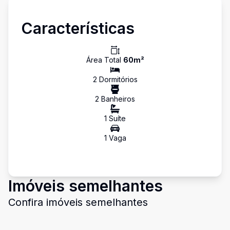
Características
Área Total
60
m²
2
Dormitório
s
2
Banheiro
s
1
Suíte
1
Vaga
Imóveis semelhantes
Confira imóveis semelhantes