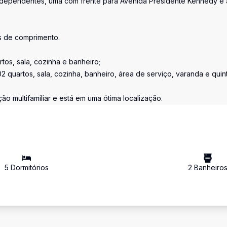
independentes, uma com frente para Avenida Presidente Kennedy e 
os de comprimento.
tos, sala, cozinha e banheiro;
2 quartos, sala, cozinha, banheiro, área de serviço, varanda e quint
ão multifamiliar e está em uma ótima localização.
5
Dormitório
s
2
Banheiro