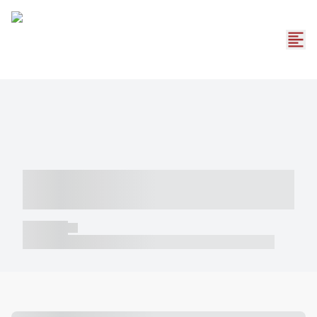
----- ----- -- ------ ---- ---- -- ----- -----
----- --- ------
----- -----
----- ----- -- ------ ---- ---- -- ----- ----- ----- --- ------