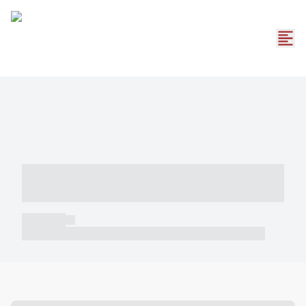
----- ----- -- ------ ---- ---- -- ----- -----
----- --- ------
----- -----
----- ----- -- ------ ---- ---- -- ----- ----- ----- --- ------