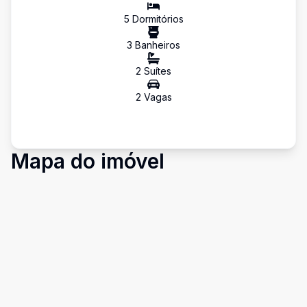
5
Dormitório
s
3
Banheiro
s
2
Suíte
s
2
Vaga
s
Mapa do imóvel