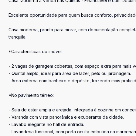
Casa Moderna à Venda nas Quintas - Financiável e com Docum
Excelente oportunidade para quem busca conforto, privacidade
Casa moderna, pronta para morar, com documentação completa 
tranquila.
*Características do imóvel:
- 2 vagas de garagem cobertas, com espaço extra para mais ve
- Quintal amplo, ideal para área de lazer, pets ou jardinagem.
- Área externa com banheiro e depósito, trazendo mais praticid
*No pavimento térreo:
- Sala de estar ampla e arejada, integrada à cozinha em concei
- Varanda com vista panorâmica e exuberante da cidade.
- Lavabo elegante no hall de entrada.
- Lavanderia funcional, com porta oculta embutida na marcenar