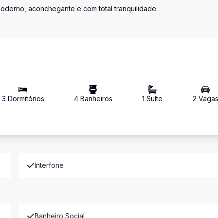
moderno, aconchegante e com total tranquilidade.
3
Dormitório
s
4
Banheiro
s
1
Suíte
2
Vaga
Interfone
Banheiro Social