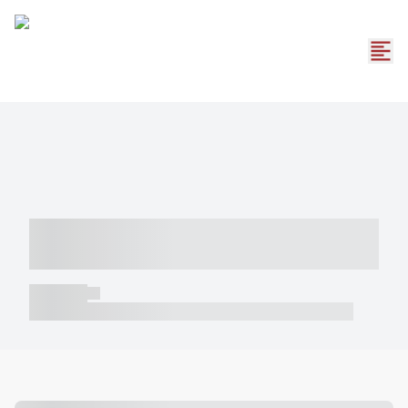
----- ----- -- ------ ---- ---- -- ----- -----
----- --- ------
----- -----
----- ----- -- ------ ---- ---- -- ----- ----- ----- --- ------