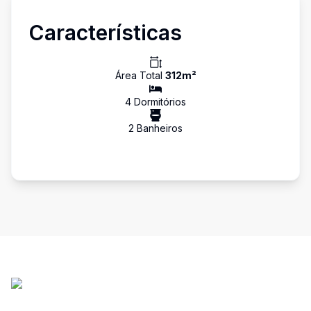
Características
Área Total
312
m²
4
Dormitório
s
2
Banheiro
s