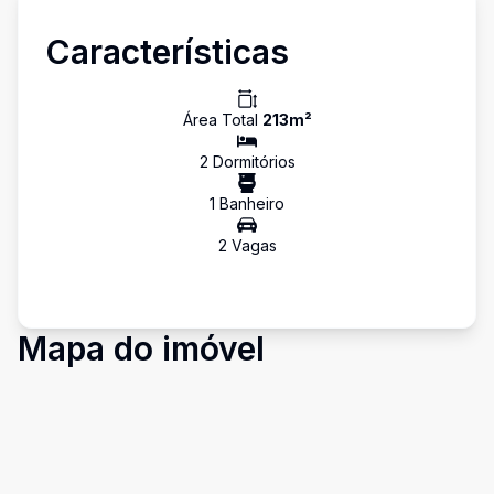
Características
Área Total
213
m²
2
Dormitório
s
1
Banheiro
2
Vaga
s
Mapa do imóvel