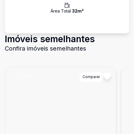
Área Total
32
m²
Imóveis semelhantes
Confira imóveis semelhantes
Cód:
2498
Comparar
Có