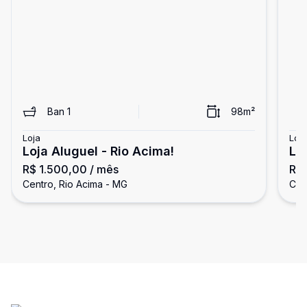
Ban
1
98
m²
Loja
Loja
Loja Aluguel - Rio Acima!
LO
R$ 1.500,00
/ mês
R$
Centro, Rio Acima - MG
Cen