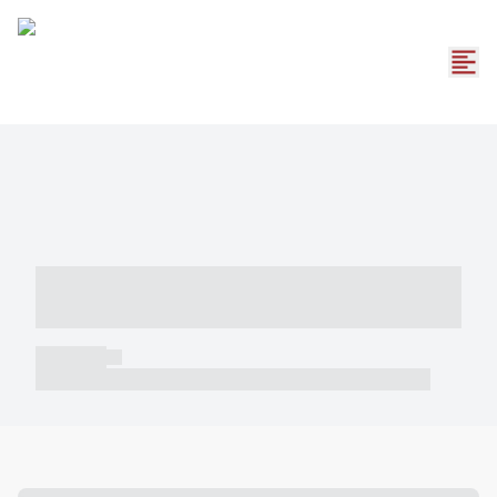
----- ----- -- ------ ---- ---- -- ----- -----
----- --- ------
----- -----
----- ----- -- ------ ---- ---- -- ----- ----- ----- --- ------