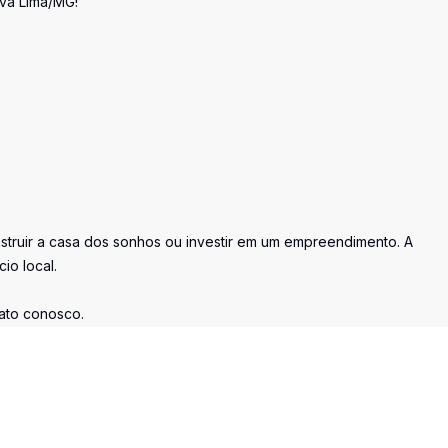
ova Lima/MG!
truir a casa dos sonhos ou investir em um empreendimento. A
io local.
ato conosco.