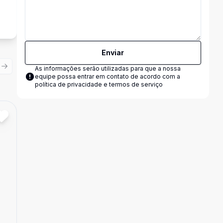
Enviar
As informações serão utilizadas para que a nossa
ious slide
Next slide
equipe possa entrar em contato de acordo com a
política de privacidade e termos de serviço
Cód:
3214
Comparar