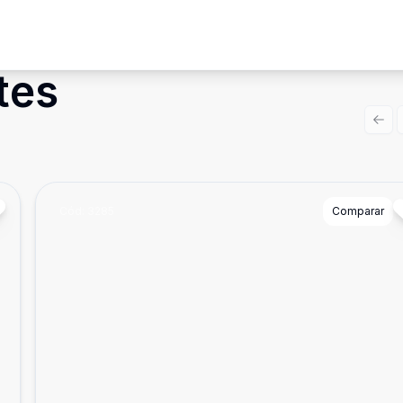
tes
Prev
Cód:
3285
Comparar