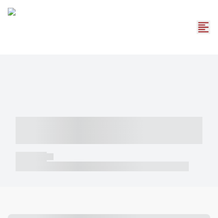
----- ----- -- ------ ---- ---- -- ----- -----
----- --- ------
----- -----
----- ----- -- ------ ---- ---- -- ----- ----- ----- --- ------