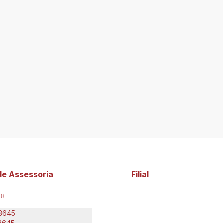
de Assessoria
Filial
88
-3645
-3645