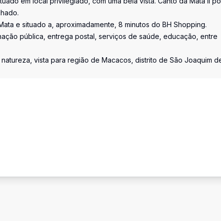
tuado em local privilegiado, com uma bela vista. Canto da Mata II po
chado.
Mata e situado a, aproximadamente, 8 minutos do BH Shopping.
minação pública, entrega postal, serviços de saúde, educação, entre
natureza, vista para região de Macacos, distrito de São Joaquim d