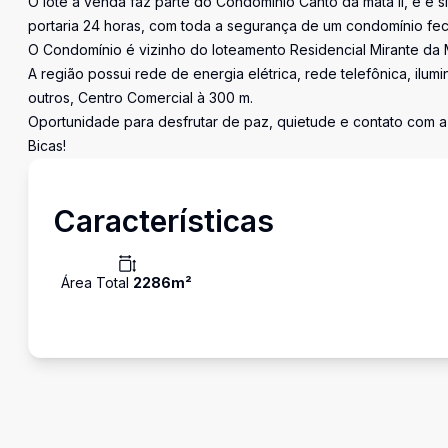
O lote à venda faz parte do Condomínio Canto da mata II, e é si
portaria 24 horas, com toda a segurança de um condomínio fe
O Condomínio é vizinho do loteamento Residencial Mirante da 
A região possui rede de energia elétrica, rede telefônica, ilu
outros, Centro Comercial à 300 m.
Oportunidade para desfrutar de paz, quietude e contato com a 
Bicas!
Características
Área Total
2286
m²