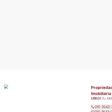
Proprieda
Imobiliária
CRECI:
PJ 48
(31) 3542
(31) 3542