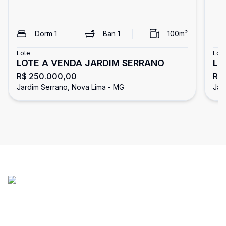
Dorm
1
Ban
1
100
m²
Lote
Lot
LOTE A VENDA JARDIM SERRANO
Lo
R$ 250.000,00
R$
Jardim Serrano, Nova Lima - MG
Jar