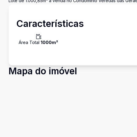
Lote de 1.000,85m² à venda no Condomínio Veredas das Gerae
Características
Área Total
1000
m²
Mapa do imóvel