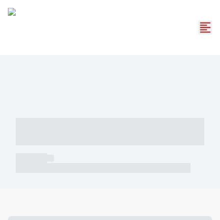
----- ----- -- ------ ---- ---- -- ----- -----
----- --- ------
----- -----
----- ----- -- ------ ---- ---- -- ----- ----- ----- --- ------