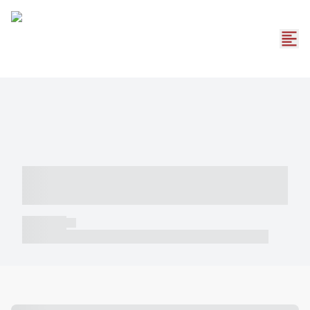
----- ----- -- ------ ---- ---- -- ----- -----
----- --- ------
----- -----
----- ----- -- ------ ---- ---- -- ----- ----- ----- --- ------