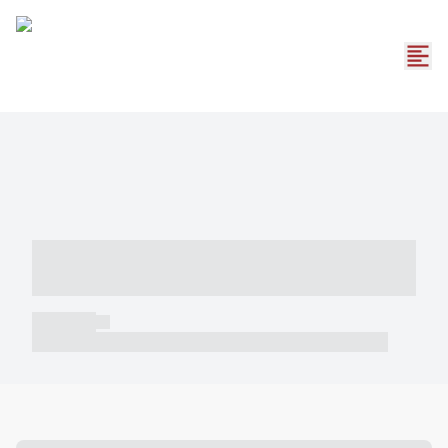
----- ----- -- ------ ---- ---- -- ----- -----
----- --- ------
----- -----
----- ----- -- ------ ---- ---- -- ----- ----- ----- --- ------