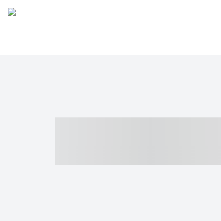
----- ----- -- -
- ------