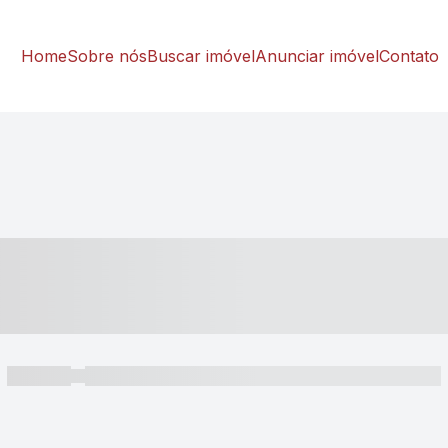
Home
Sobre nós
Buscar imóvel
Anunciar imóvel
Contato
----- ---- ---- -- ----
----- -----
----- ----- -- ------ ---- ---- -- ----- ----- ----- --- ------