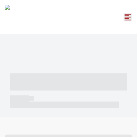
----- ----- -- ------ ---- ---- -- ----- -----
----- --- ------
----- -----
----- ----- -- ------ ---- ---- -- ----- ----- ----- --- ------