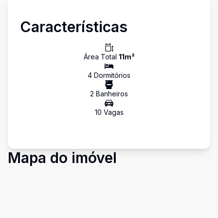
Características
Área Total
11
m²
4
Dormitório
s
2
Banheiro
s
10
Vaga
s
Mapa do imóvel