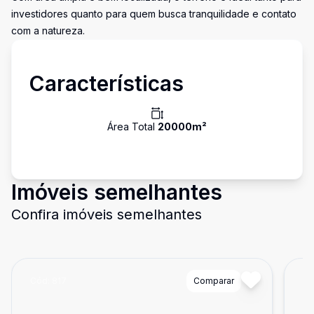
investidores quanto para quem busca tranquilidade e contato
com a natureza.
Características
Área Total
20000
m²
Imóveis semelhantes
Confira imóveis semelhantes
Cód:
817
Comparar
Có