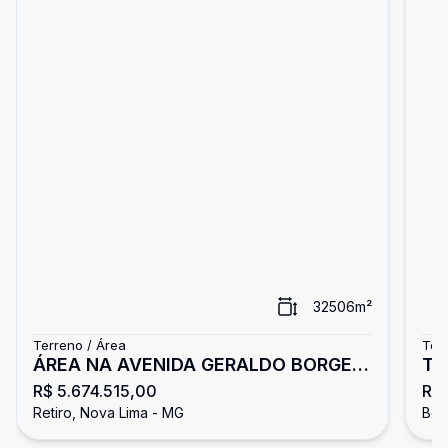
32506
m²
Terreno / Área
Ter
ÁREA NA AVENIDA GERALDO BORGES
Te
R$ 5.674.515,00
R$
DIAS - à venda
Retiro, Nova Lima - MG
Bel